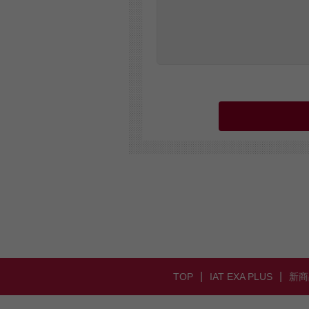
|
|
TOP
IAT EXA PLUS
新商