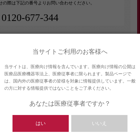
せの際は下記の番号よりお問い合わせください。
れないよう、適切に安全管理対策を実施します。
0120-677-344
場合に生じる結果
に対応した当社のサービスをご提供できない場合がございま
お問い合わせ/Contact Us
削除･利用停止の手続について
当サイトご利用のお客様へ
際は下記メールフォームよりお問い合わせください。
･訂正･削除・利用停止の手続を定めさせて頂いております。
＊：必須/Required
当サイトは、医療向け情報を含んでいます。医療向け情報の公開は
医療品医療機器等法上、医療従事者に限られます。製品ページで
は、国内外の医療従事者の皆様を対象に情報提供しています。一般
の方に対する情報提供ではないことをご了承ください。
あなたは医療従事者ですか？
はい
いいえ