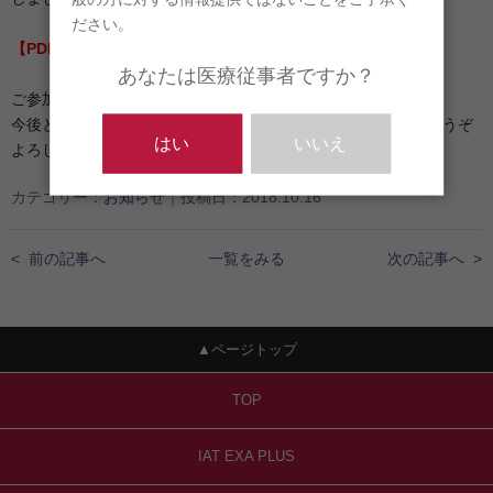
ださい。
【PDF】
IAT EXA PLUSリリースセミナー実施報告
あなたは医療従事者ですか？
ご参加いただきました皆様ありがとうございました。
今後とも当社IATインプラント、新シリーズIAT EXA PLUSをどうぞ
はい
いいえ
よろしくお願い申し上げます。
カテゴリー：
お知らせ
｜投稿日：2018.10.16
< 前の記事へ
一覧をみる
次の記事へ >
▲ページトップ
TOP
IAT EXA PLUS