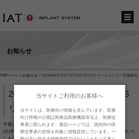
お知らせ
TOPページ >
お知らせ
>
2018年9月30日 IAT EXA PLUSリリースセミナー実施報告
2018年9月30日 IAT EXA PLUS
当サイトご利用のお客様へ
リリースセミナー実施報告
当サイトは、医療向け情報を含んでいます。医療
向け情報の公開は医療品医療機器等法上、医療従
平素は格別のお引き立てを賜り、誠に有難うございます。
事者に限られます。製品ページでは、国内外の医
2018年9月30日（日）にIAT EXA PLUSリリースセミナーを開催いた
療従事者の皆様を対象に情報提供しています。一
しました。
般の方に対する情報提供ではないことをご了承く